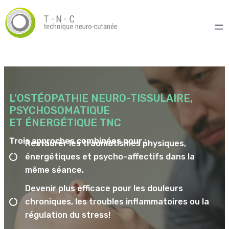
L’OSTÉOPATHIE NEURO-TISSULAIRE,
PSYCHOSOMATIQUE
ET ÉNERGÉTIQUE TNC
Trois approches combinées pour :
Restaurer les traumatismes physiques,
énergétiques et psycho-affectifs dans la
même séance.
Devenir plus efficace pour les douleurs
chroniques, les troubles inflammatoires ou la
régulation du stress!