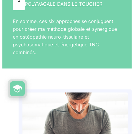
POLYVAGALE DANS LE TOUCHER
En somme, ces six approches se conjuguent
pour créer ma méthode globale et synergique
en ostéopathie neuro-tissulaire et
psychosomatique et énergétique TNC
combinés.