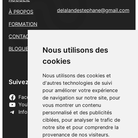
delalandestephane@gmail.com
À PROPOS
FORMATION
CONTACT
Nous utilisons des
Nous utilisons des
BLOGUE
cookies
cookies
Nous utilisons des cookies et
Nous utilisons des cookies et
Suivez-nous
d'autres technologies de suivi
d'autres technologies de suivi
pour améliorer votre expérience
pour améliorer votre expérience
Facebook
de navigation sur notre site, pour
de navigation sur notre site, pour
YouTube
vous montrer un contenu
vous montrer un contenu
Infolettre
personnalisé et des publicités
personnalisé et des publicités
ciblées, pour analyser le trafic de
ciblées, pour analyser le trafic de
notre site et pour comprendre la
notre site et pour comprendre la
provenance de nos visiteurs.
provenance de nos visiteurs.