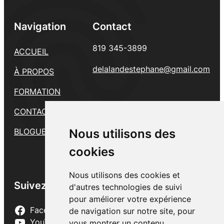
Navigation
Contact
819 345-3899
ACCUEIL
delalandestephane@gmail.com
À PROPOS
FORMATION
CONTACT
Nous utilisons des
Nous utilisons des
BLOGUE
cookies
cookies
Nous utilisons des cookies et
Nous utilisons des cookies et
Suivez-nous
d'autres technologies de suivi
d'autres technologies de suivi
pour améliorer votre expérience
pour améliorer votre expérience
Facebook
de navigation sur notre site, pour
de navigation sur notre site, pour
YouTube
vous montrer un contenu
vous montrer un contenu